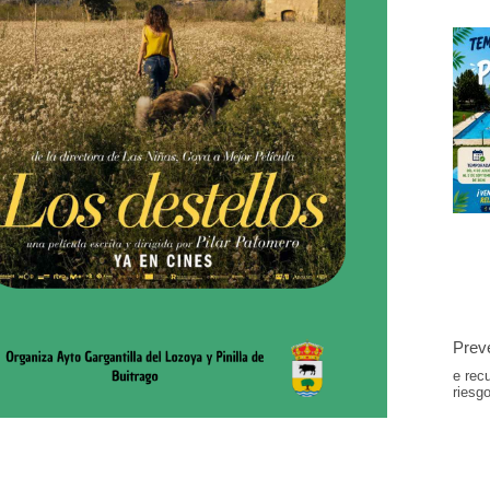
Preve
e rec
riesg