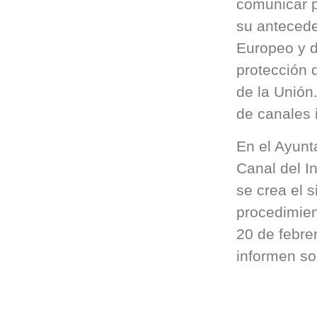
comunicar p
su antecede
Europeo y d
protección 
de la Unión.
de canales i
En el Ayunt
Canal del I
se crea el 
procedimien
20 de febre
informen so