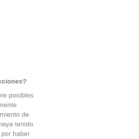
acciones?
bre posibles
emente
amiento de
 haya tenido
 por haber