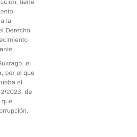
ación, tiene
mento
a la
el Derecho
lecimiento
mante.
uitrago, el
, por el que
rueba el
 2/2023, de
s que
orrupción.