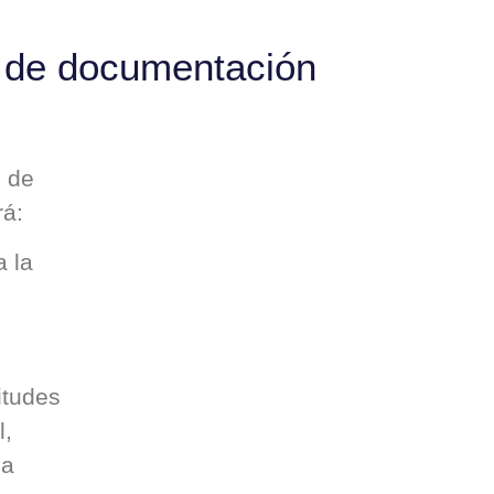
o de documentación
o de
rá:
a la
itudes
l,
la