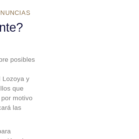
ENUNCIAS
nte?
bre posibles
l Lozoya y
llos que
 por motivo
cará las
para