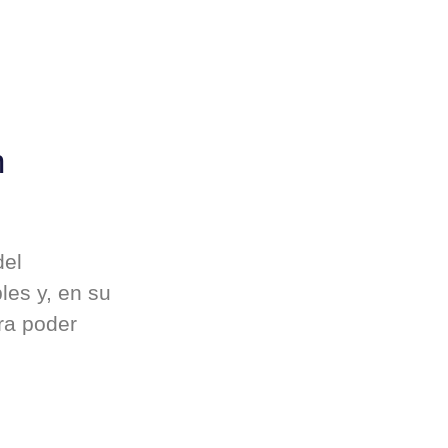
n
del
les y, en su
ra poder