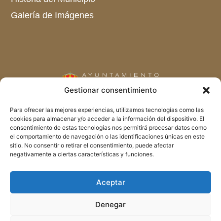
Galería de Imágenes
Gestionar consentimiento
C/ Carretas Nº 34
Para ofrecer las mejores experiencias, utilizamos tecnologías como las
cookies para almacenar y/o acceder a la información del dispositivo. El
28739 Gargantilla del Lozoya (Madrid)
consentimiento de estas tecnologías nos permitirá procesar datos como
el comportamiento de navegación o las identificaciones únicas en este
Telf. 918 695 013
sitio. No consentir o retirar el consentimiento, puede afectar
Fax. 918 695 393
negativamente a ciertas características y funciones.
aytogarpin@ayuntamientos.madrid.org
Aceptar
Denegar