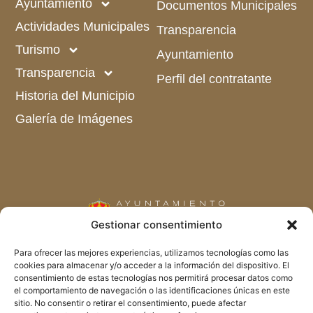
Ayuntamiento
Documentos Municipales
Actividades Municipales
Transparencia
Turismo
Ayuntamiento
Transparencia
Perfil del contratante
Historia del Municipio
Galería de Imágenes
Gestionar consentimiento
C/ Carretas Nº 34
Para ofrecer las mejores experiencias, utilizamos tecnologías como las
cookies para almacenar y/o acceder a la información del dispositivo. El
28739 Gargantilla del Lozoya (Madrid)
consentimiento de estas tecnologías nos permitirá procesar datos como
el comportamiento de navegación o las identificaciones únicas en este
Telf. 918 695 013
sitio. No consentir o retirar el consentimiento, puede afectar