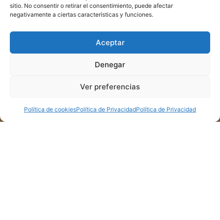
sitio. No consentir o retirar el consentimiento, puede afectar
negativamente a ciertas características y funciones.
Aceptar
Denegar
Ver preferencias
Política de cookies
Política de Privacidad
Política de Privacidad
Privacidad
Política de Privacidad
Menú
Enlaces directos
Inicio
Sede Electrónica
Ayuntamiento
Documentos Municipales