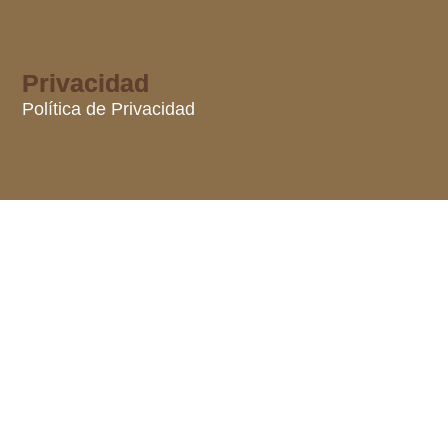
Privacidad
Política de Privacidad
Menú
Enlaces directos
Inicio
Sede Electrónica
Ayuntamiento
Documentos Municipales
Actividades Municipales
Transparencia
Turismo
Ayuntamiento
Transparencia
Perfil del contratante
Historia del Municipio