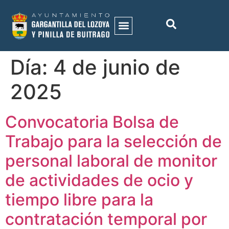
ACTIVIDADES MUNICIPALES
HISTORIA DEL MUNICIPIO
GALERÍA DE IMÁGENES
Día:
4 de junio de
2025
Convocatoria Bolsa de
Trabajo para la selección de
personal laboral de monitor
de actividades de ocio y
tiempo libre para la
contratación temporal por