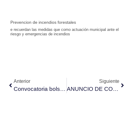
Prevencion de incendios forestales
e recuerdan las medidas que como actuación municipal ante el
riesgo y emergencias de incendios
Anterior
Siguiente
Convocatoria bolsa de trabajo para la selección de personal laboral del puesto denominado gestor piscina municipal por contratación temporal por el Ayuntamiento de Gargantilla del Lozoya y Pinilla de Buitrago
ANUNCIO DE COBRANZA RELATIVO A LOS RECIBOS DEL I.A.E. 2025