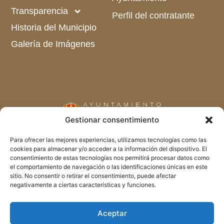
Transparencia
Perfil del contratante
Historia del Municipio
Galería de Imágenes
Gestionar consentimiento
C/ Carretas Nº 34
Para ofrecer las mejores experiencias, utilizamos tecnologías como las
cookies para almacenar y/o acceder a la información del dispositivo. El
28739 Gargantilla del Lozoya (Madrid)
consentimiento de estas tecnologías nos permitirá procesar datos como
el comportamiento de navegación o las identificaciones únicas en este
Telf. 918 695 013
sitio. No consentir o retirar el consentimiento, puede afectar
Fax. 918 695 393
negativamente a ciertas características y funciones.
aytogarpin@ayuntamientos.madrid.org
Aceptar