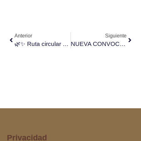
Anterior
Siguiente
🌿✨ Ruta circular Pinilla de Buitrago y Villavieja del Lozoya ✨🌿
NUEVA CONVOCATORIA DE AYUDAS PARA CORPORACIONES LOCALES. Inversiones en infraestructuras agrarias
Privacidad