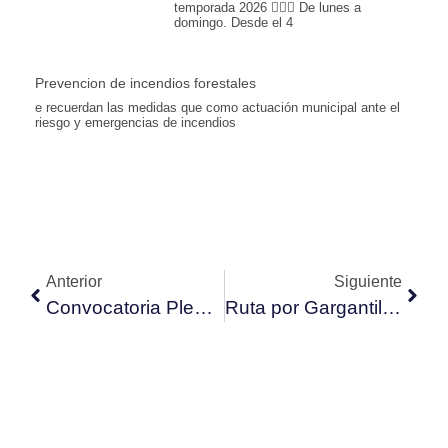
temporada 2026 🏊🏽📆 De lunes a
domingo. Desde el 4
Prevencion de incendios forestales
e recuerdan las medidas que como actuación municipal ante el
riesgo y emergencias de incendios
Anterior
Siguiente
Convocatoria Pleno Extraordinario 20/09/2025
Ruta por Gargantilla del Lozoya, sábado 20 de septiembre.