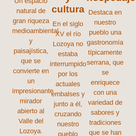
Un espacio
cultura
natural de
Destaca en
gran riqueza
nuestro
En el siglo
medioambiental
pueblo una
XV el río
y
gastronomía
Lozoya no
paisajística,
típicamente
estaba
que se
serrana, que
interrumpido
convierte en
se
por los
un
enriquece
actuales
impresionante
con una
embalses y
mirador
variedad de
junto a él,
abierto al
sabores y
cruzando
Valle del
tradiciones
nuestro
Lozoya.
que se han
pueblo