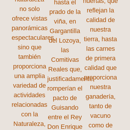
huertas, que
hasta el
no solo
reflejan la
prado de la
ofrece vistas
calidad de
viña, en
panorámicas
nuestra
Gargantilla
espectaculares,
tierra, hasta
del Lozoya,
sino que
las carnes
las
también
de primera
Comitivas
proporciona
calidad que
Reales que,
una amplia
proporciona
justificadamente,
variedad de
nuestra
romperían el
actividades
ganadería,
pacto de
relacionadas
tanto de
Guisando
con la
vacuno
entre el Rey
Naturaleza,
como de
Don Enrique