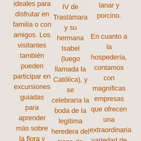
ideales para
lanar y
IV de
disfrutar en
porcino.
Trastámara
familia o con
y su
amigos. Los
En cuanto a
hermana
visitantes
la
Isabel
también
hospedería,
(luego
pueden
contamos
llamada la
participar en
con
Católica), y
excursiones
magníficas
se
guiadas
empresas
celebraría la
para
que ofrecen
boda de la
aprender
una
legítima
más sobre
extraordinaria
heredera del
la flora y
variedad de