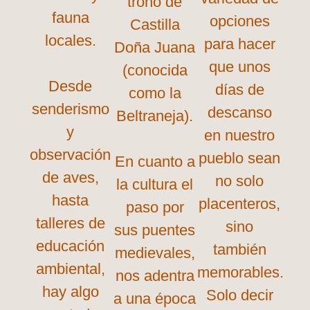
trono de
fauna
opciones
Castilla
locales.
para hacer
Doña Juana
que unos
(conocida
Desde
días de
como la
senderismo
descanso
Beltraneja).
y
en nuestro
observación
pueblo sean
En cuanto a
de aves,
no solo
la cultura el
hasta
placenteros,
paso por
talleres de
sino
sus puentes
educación
también
medievales,
ambiental,
memorables.
nos adentra
hay algo
Solo decir
a una época