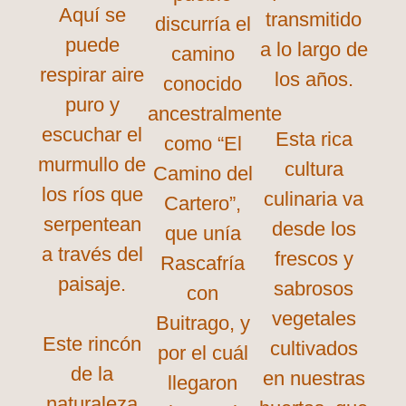
Aquí se
transmitido
discurría el
puede
a lo largo de
camino
respirar aire
los años.
conocido
puro y
ancestralmente
escuchar el
Esta rica
como “El
murmullo de
cultura
Camino del
los ríos que
culinaria va
Cartero”,
serpentean
desde los
que unía
a través del
frescos y
Rascafría
paisaje.
sabrosos
con
vegetales
Buitrago, y
Este rincón
cultivados
por el cuál
de la
en nuestras
llegaron
naturaleza