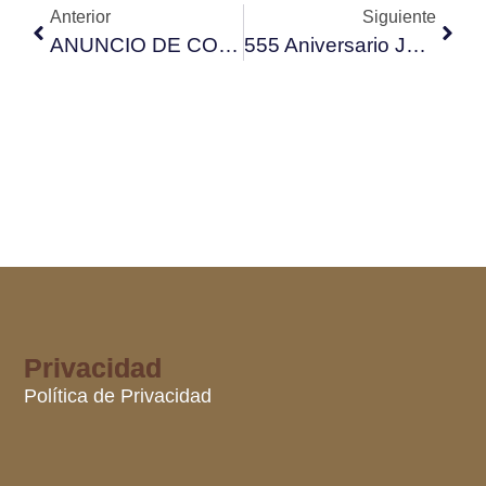
Anterior
Siguiente
ANUNCIO DE COBRANZA, TASA DE RECOGIDA DE RESIDUOS 2025 y EL IMPUESTO DE ACTIVIDADES ECONÓMICAS 2025
555 Aniversario Juana de Castilla, ¨La Beltraneja¨
Privacidad
Política de Privacidad