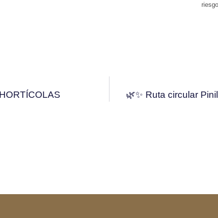
riesg
 HORTÍCOLAS
🌿✨ Ruta circular Pini