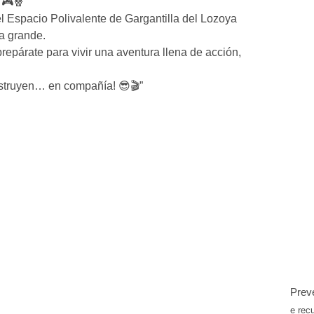
 🎮🍿
el Espacio Polivalente de Gargantilla del Lozoya
la grande.
prepárate para vivir una aventura llena de acción,
nstruyen… en compañía! 😎🎬”
Preve
e rec