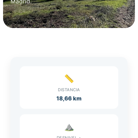
Madrid.
📏
DISTANCIA
18,66 km
⛰️
DESNIVEL +