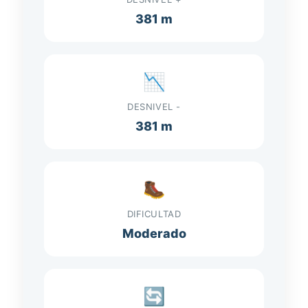
381 m
📉
DESNIVEL -
381 m
🥾
DIFICULTAD
Moderado
🔄